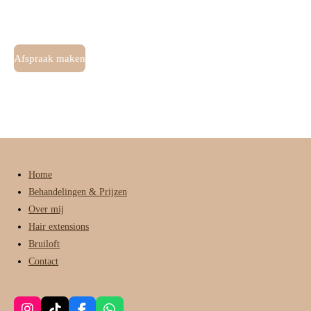
s
k
c
t
T
e
a
o
b
g
k
o
Afspraak maken
r
o
a
k
m
Home
Behandelingen & Prijzen
Over mij
Hair extensions
Bruiloft
Contact