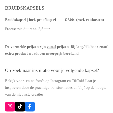
BRUIDSKAPSELS
Bruidskapsel | incl. proefkapsel
€ 300- (excl. reiskosten)
Proefsessie duurt ca. 2,5 uur
De vermelde prijzen zijn
vanaf
prijzen. Bij lang/dik haar en/of
extra product wordt een meerprijs berekend.
Op zoek naar inspiratie voor je volgende kapsel?
Bekijk voor- en na foto’s op Instagram en TikTok! Laat je
inspireren door de prachtige transformaties en blijf op de hoogte
van de nieuwste creaties.
I
T
F
n
i
a